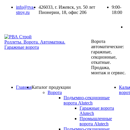
info@rva-
426033, г. Ижевск, ул. 50 лет
9:00-
stroy.ru
Пионерии, 18, офис 206
18:00
Ворота
Роллеты. Ворота. Автоматика.
автоматические:
Гаражные ворота
гаражные,
секционные,
откатные.
Продажа,
монтаж и сервис.
Главная
Каталог продукции
Каль
Ворота
воро
Подъемно-секционные
ворота Alutech
Гаражные ворота
Alutech
Промышленные
ворота Alutech
Подъемно-секционные