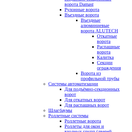
ворота Damast
Рулонные ворота
Въездные ворота
Въездные
алюминиевые
ворота ALUTECH
Откатные
ворота
Распашные
ворота
Калитка
Секции
ограждения
Ворота из
профильной трубы
Системы автоматизации
Для подъёмно-секционных
ворот
Для откатных ворот
Для распашных ворот
Шлагбаумы
Роллетные системы
Роллетные ворота
Роллеты для окон и
входных групп (дверей