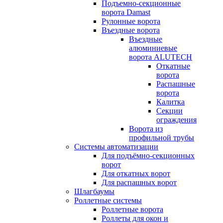
Подъемно-секционные
ворота Damast
Рулонные ворота
Въездные ворота
Въездные
алюминиевые
ворота ALUTECH
Откатные
ворота
Распашные
ворота
Калитка
Секции
ограждения
Ворота из
профильной трубы
Системы автоматизации
Для подъёмно-секционных
ворот
Для откатных ворот
Для распашных ворот
Шлагбаумы
Роллетные системы
Роллетные ворота
Роллеты для окон и