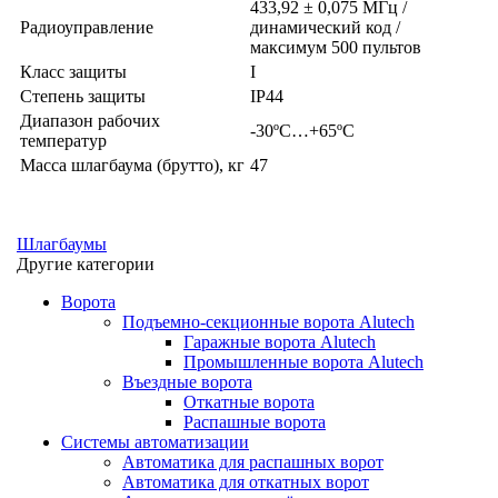
433,92 ± 0,075 МГц /
Радиоуправление
динамический код /
максимум 500 пультов
Класс защиты
I
Степень защиты
IP44
Диапазон рабочих
-30ºС…+65ºС
температур
Масса шлагбаума (брутто), кг
47
Шлагбаумы
Другие категории
Ворота
Подъемно-секционные ворота Alutech
Гаражные ворота Alutech
Промышленные ворота Alutech
Въездные ворота
Откатные ворота
Распашные ворота
Системы автоматизации
Автоматика для распашных ворот
Автоматика для откатных ворот