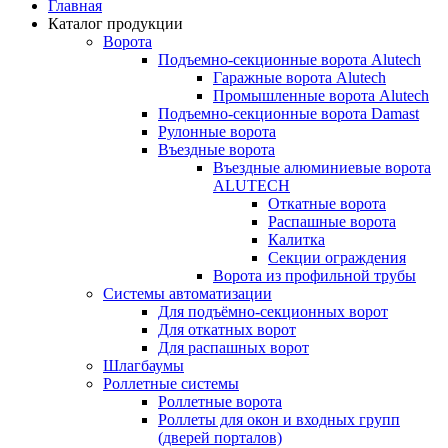
Главная
Каталог продукции
Ворота
Подъемно-секционные ворота Alutech
Гаражные ворота Alutech
Промышленные ворота Alutech
Подъемно-секционные ворота Damast
Рулонные ворота
Въездные ворота
Въездные алюминиевые ворота
ALUTECH
Откатные ворота
Распашные ворота
Калитка
Секции ограждения
Ворота из профильной трубы
Системы автоматизации
Для подъёмно-секционных ворот
Для откатных ворот
Для распашных ворот
Шлагбаумы
Роллетные системы
Роллетные ворота
Роллеты для окон и входных групп
(дверей порталов)