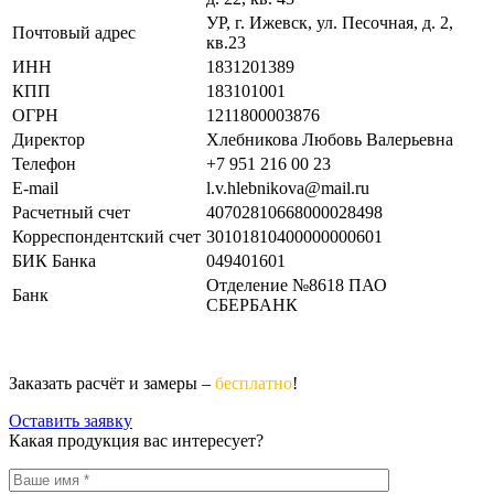
УР, г. Ижевск, ул. Песочная, д. 2,
Почтовый адрес
кв.23
ИНН
1831201389
КПП
183101001
ОГРН
1211800003876
Директор
Хлебникова Любовь Валерьевна
Телефон
+7 951 216 00 23
E-mail
l.v.hlebnikova@mail.ru
Расчетный счет
40702810668000028498
Корреспондентский счет
30101810400000000601
БИК Банка
049401601
Отделение №8618 ПАО
Банк
СБЕРБАНК
Заказать расчёт и замеры –
бесплатно
!
Оставить заявку
Какая продукция вас интересует?