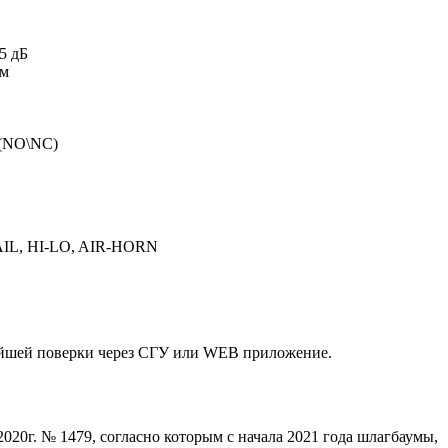
5 дБ
ем
 (NO\NC)
WAIL, HI-LO, AIR-HORN
нейшей поверки через СГУ или WEB приложение.
20г. № 1479, согласно которым с начала 2021 года шлагбаумы,