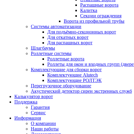
Распашные ворота
Калитка
Секции ограждения
Ворота из профильной трубы
Системы автоматизации
Для подъёмно-секционных ворот
Для откатных ворот
Для распашных ворот
Шлагбаумы
Роллетные системы
Роллетные ворота
Роллеты для окон и входных групп (двере
Комплектующие для сборки ворот
Комплектующие Alutech
Комплектующие РОЛТЭК
Перегрузочное оборудование
Акустический детектор сирен экстренных служб
Калькулятор ворот
Поддержка
Гарантия
Сервис
Информация
О компании
Наши работы