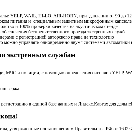
лы: YELP, WAIL, HI-LO, AIR-HORN, при давлении от 90 до 12
оком питания и специальным защитным микрофонным капсюл
тво и 100% проверки качества на акустическом стенде
еспечения беспрепятственного проезда экстренных служб
ми с регистрацией авторского права на технологию
о можно управлять одновременно двумя системами автоматики
па экстренным службам
ощи, МЧС и полиции, с помощью определения сигналов YELP, 
консьержа
т регистрацию в единой базе данных и Яндекс.Картах для даль
акона!
ла, утвержденные постановлением Правительства РФ от 16.09.20