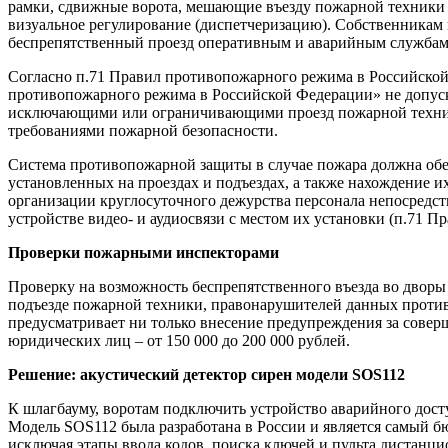
рамки, сдвижные ворота, мешающие въезду пожарной техники 
визуальное регулирование (диспетчеризацию). Собственникам н
беспрепятственный проезд оперативным и аварийным службам
Согласно п.71 Правил противопожарного режима в Российской
противопожарного режима в Российской Федерации» не допуск
исключающими или ограничивающими проезд пожарной техники
требованиями пожарной безопасности.
Система противопожарной защиты в случае пожара должна обес
установленных на проездах и подъездах, а также нахождение 
организации круглосуточного дежурства персонала непосредст
устройстве видео- и аудиосвязи с местом их установки (п.71 
Проверки пожарными инспекторами
Проверку на возможность беспрепятственного въезда во дворы
подъезде пожарной техники, правонарушителей данных против
предусматривает ни только внесение предупреждения за соверш
юридических лиц – от 150 000 до 200 000 рублей.
Решение: акустический детектор сирен модели SOS112
К шлагбауму, воротам подключить устройство аварийного дост
Модель SOS112 была разработана в России и является самый 
исключая этапы ввода кодов, поиска ключей и пульта дистанци