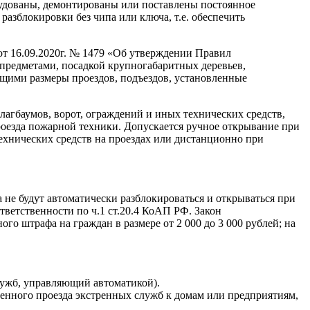
рудованы, демонтированы или поставлены постоянное
азблокировки без чипа или ключа, т.е. обеспечить
т 16.09.2020г. № 1479 «Об утверждении Правил
предметами, посадкой крупногабаритных деревьев,
ими размеры проездов, подъездов, установленные
агбаумов, ворот, ограждений и иных технических средств,
роезда пожарной техники. Допускается ручное открывание при
технических средств на проездах или дистанционно при
 не будут автоматически разблокироваться и открываться при
ветственности по ч.1 ст.20.4 КоАП РФ. Закон
о штрафа на граждан в размере от 2 000 до 3 000 рублей; на
лужб, управляющий автоматикой).
енного проезда экстренных служб к домам или предприятиям,