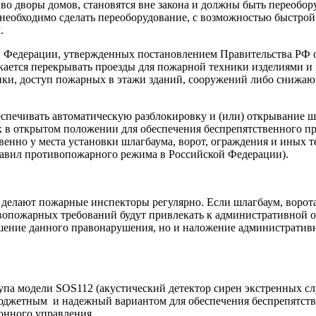
во дворы домов, становятся вне закона и должны быть переобо
еобходимо сделать переоборудование, с возможностью быстрой р
.
 Федерации, утвержденных постановлением Правительства РФ о
ается перекрывать проезды для пожарной техники изделиями и 
, доступ пожарных в этажи зданий, сооружений либо снижающ
печивать автоматическую разблокировку и (или) открывание шл
их в открытом положении для обеспечения беспрепятственного п
венно у места установки шлагбаума, ворот, ограждения и иных 
Правил противопожарного режима в Российской Федерации).
 делают пожарные инспекторы регулярно. Если шлагбаум, ворота
опожарных требований будут привлекать к административной от
ение данного правонарушения, но и наложение административног
упа модели SOS112 (акустический детектор сирен экстренных с
бюджетным и надежный вариантом для обеспечения беспрепятств
онного управления.