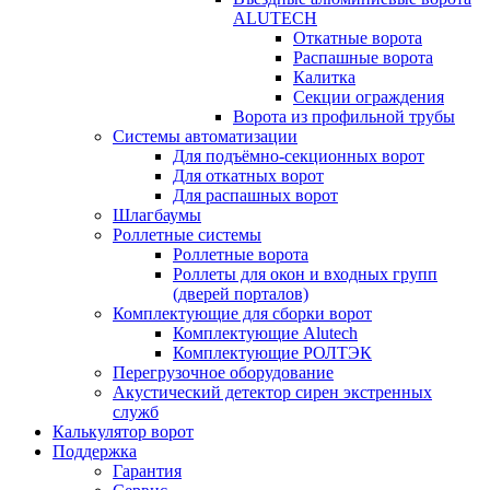
ALUTECH
Откатные ворота
Распашные ворота
Калитка
Секции ограждения
Ворота из профильной трубы
Системы автоматизации
Для подъёмно-секционных ворот
Для откатных ворот
Для распашных ворот
Шлагбаумы
Роллетные системы
Роллетные ворота
Роллеты для окон и входных групп
(дверей порталов)
Комплектующие для сборки ворот
Комплектующие Alutech
Комплектующие РОЛТЭК
Перегрузочное оборудование
Акустический детектор сирен экстренных
служб
Калькулятор ворот
Поддержка
Гарантия