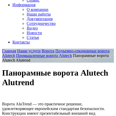
Сервис
Информация
О компании
Наши работы
Документация
Сотрудничество
Видео
Новости
Статьи
Контакты
Главная
Наши услуги
Ворота
Подъемно-секционные ворота
Alutech
Промышленные ворота Alutech
Панорамные ворота
Alutech Alutrend
Панорамные ворота Alutech
Alutrend
Ворота AluTrend — это практичное решение,
удовлетворяющее европейским стандартам безопасности.
Конструкции имеют презентабельный внешний вид