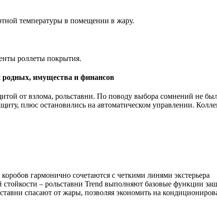
ортной температуры в помещении в жару.
менты роллеты покрытия.
ти родных, имущества и финансов
итой от взлома, рольставни. По поводу выбора сомнений не бы
щиту, плюс остановились на автоматическом управлении. Коллег
ы коробов гармонично сочетаются с четкими линями экстерьера
й стойкости – рольставни Trend выполняют базовые функции за
ьставни спасают от жары, позволяя экономить на кондициониро