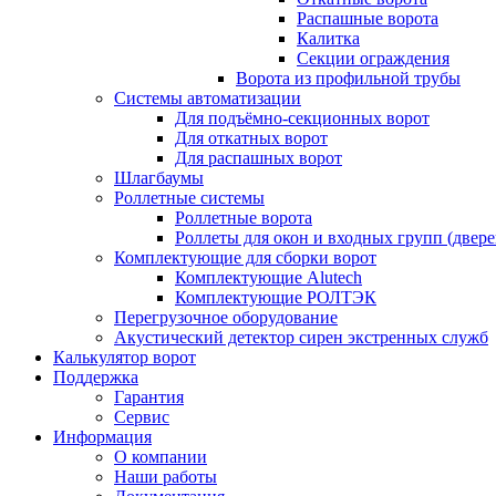
Распашные ворота
Калитка
Секции ограждения
Ворота из профильной трубы
Системы автоматизации
Для подъёмно-секционных ворот
Для откатных ворот
Для распашных ворот
Шлагбаумы
Роллетные системы
Роллетные ворота
Роллеты для окон и входных групп (двере
Комплектующие для сборки ворот
Комплектующие Alutech
Комплектующие РОЛТЭК
Перегрузочное оборудование
Акустический детектор сирен экстренных служб
Калькулятор ворот
Поддержка
Гарантия
Сервис
Информация
О компании
Наши работы