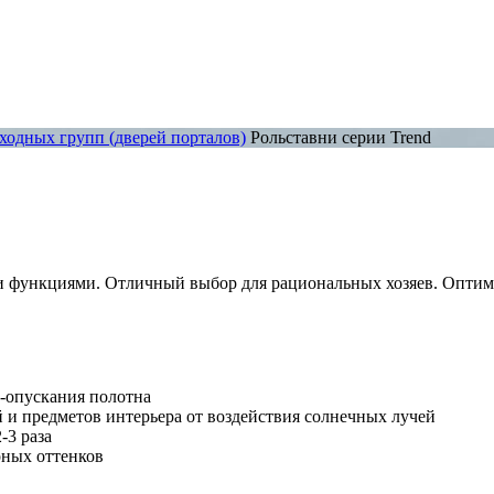
входных групп (дверей порталов)
Рольставни серии Trend
 функциями. Отличный выбор для рациональных хозяев. Оптима
а-опускания полотна
 и предметов интерьера от воздействия солнечных лучей
-3 раза
рных оттенков